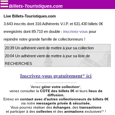
Billets-Touristiques.com
Live Billets-Touristiques.com
3.643 inscrits dont 316 Adhérents V.I.P. et 631.430 billets 0€
enregistrés dont 89.710 en double :
inscrivez-vous
pour
rejoindre notre grande famille de collectionneurs !
23:30 Un adhérent vient de mettre à jour sa collection
20:39 Un adhérent vient de mettre à jour sa collection
20:04 Un adhérent vient de mettre à jour sa liste de
RECHERCHES
19:46 Un adhérent vient de mettre à jour sa liste de DOUBLES
Inscrivez-vous gratuitement
*
ici
19:35 Un adhérent vient de mettre à jour sa liste de
-------------------------------------------------------
Venez
gérer votre collection
,
RECHERCHES
*
venez consulter la
COTE des billets 0€
et leurs
lieux de
19:24 Un adhérent vient de mettre à jour sa collection
diffusion.
Entrez en
contact
avec d'autres collectionneurs de billets 0€
18:35 Un adhérent vient de mettre à jour sa liste de DOUBLES
via notre
messagerie privée & sécurisée.
Vous pourrez réaliser des
échanges
, des
transactions
17:52 Un adhérent vient de mettre à jour sa collection
et participer à des
collectes
et des
animations
exclusives
!
**