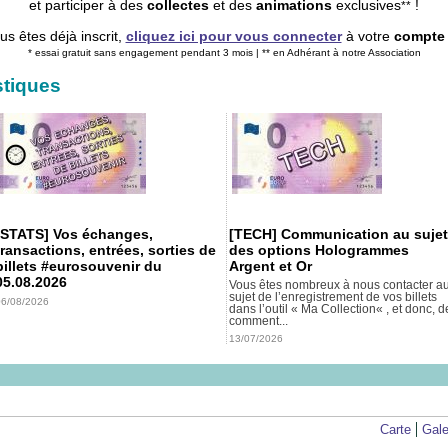
et participer à des
collectes
et des
animations
exclusives
!
**
à jour sa liste de DOUBLES
us êtes déjà inscrit,
cliquez ici pour vous connecter
à votre
compte V
jour sa collection
* essai gratuit sans engagement pendant 3 mois | ** en Adhérant à notre Association
our sa collection
stiques
à jour sa liste de DOUBLES
jour sa collection
 à jour sa liste de RECHERCHES
jour sa collection
[STATS] Vos échanges,
[TECH] Communication au sujet
 à jour sa liste de RECHERCHES
transactions, entrées, sorties de
des options Hologrammes
billets #eurosouvenir du
Argent et Or
à jour sa liste de DOUBLES
05.08.2026
Vous êtes nombreux à nous contacter a
sujet de l’enregistrement de vos billets
 à jour sa liste de RECHERCHES
06/08/2026
dans l’outil « Ma Collection« , et donc, d
comment...
jour sa collection
13/07/2026
jour sa collection
à jour sa liste de DOUBLES
à jour sa liste de DOUBLES
Carte
Gale