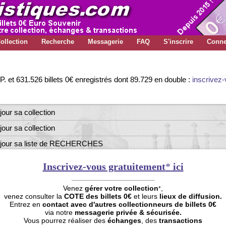
ollection
Recherche
Messagerie
FAQ
S'inscrire
Conne
P. et 631.526 billets 0€ enregistrés dont 89.729 en double :
inscrivez
jour sa collection
jour sa collection
jour sa collection
 à jour sa liste de RECHERCHES
à jour sa liste de DOUBLES
Inscrivez-vous gratuitement
*
ici
jour sa collection
-------------------------------------------------------
Venez
gérer votre collection
,
*
 à jour sa liste de RECHERCHES
venez consulter la
COTE des billets 0€
et leurs
lieux de diffusion.
Entrez en
contact
avec d'autres collectionneurs de billets 0€
jour sa collection
via notre
messagerie privée & sécurisée.
Vous pourrez réaliser des
échanges
, des
transactions
jour sa collection