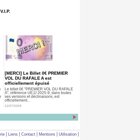
.I.P.
[MERCI] Le Billet 0€ PREMIER
VOL DU RAFALE A est
officiellement épuisé
u
Le billet 0€ "PREMIER VOL DU RAFALE
A", référence UEJJ 2025-9, dans toutes
e
ses versions et déclinaisons, est
officiellement...
12/07/2026
rie
Liens
Contact
Mentions
Utilisation