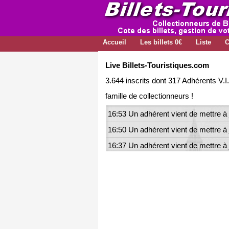
Accueil
Les billets 0€
Liste
C
Live Billets-Touristiques.com
3.644 inscrits dont 317 Adhérents V.I.
famille de collectionneurs !
16:54 Un adhérent vient de mettre à 
16:53 Un adhérent vient de mettre à 
16:50 Un adhérent vient de mettre à 
16:37 Un adhérent vient de mettre
16:01 Un adhérent vient de mettre 
15:54 Un adhérent vient de mettre à 
15:34 Un adhérent vient de mettre
15:32 Un adhérent vient de mettre à 
14:49 Un adhérent vient de mettre à 