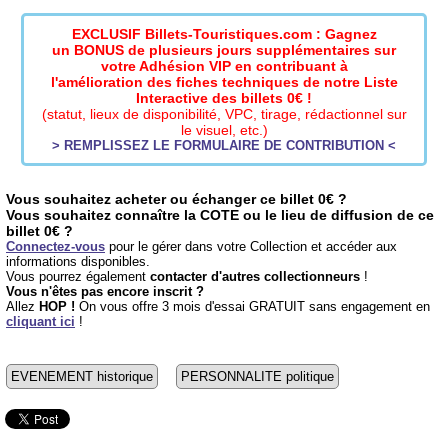
EXCLUSIF Billets-Touristiques.com : Gagnez
un BONUS de plusieurs jours supplémentaires sur
votre Adhésion VIP en contribuant à
l'amélioration des fiches techniques de notre Liste
Interactive des billets 0€ !
(statut, lieux de disponibilité, VPC, tirage, rédactionnel sur
le visuel, etc.)
> REMPLISSEZ LE FORMULAIRE DE CONTRIBUTION <
Vous souhaitez acheter ou échanger ce billet 0€ ?
Vous souhaitez connaître la COTE ou le lieu de diffusion de ce
billet 0€ ?
Connectez-vous
pour le gérer dans votre Collection et accéder aux
informations disponibles.
Vous pourrez également
contacter d'autres collectionneurs
!
Vous n'êtes pas encore inscrit ?
Allez
HOP !
On vous offre 3 mois d'essai GRATUIT sans engagement en
cliquant ici
!
EVENEMENT historique
PERSONNALITE politique