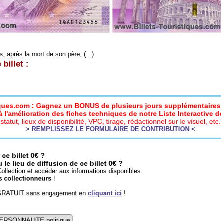
s, après la mort de son père, (...)
billet :
iques.com : Gagnez un BONUS de plusieurs jours supplémentaires 
 l'amélioration des fiches techniques de notre Liste Interactive de
(statut, lieux de disponibilité, VPC, tirage, rédactionnel sur le visuel, etc.
> REMPLISSEZ LE FORMULAIRE DE CONTRIBUTION <
ce billet 0€ ?
e lieu de diffusion de ce billet 0€ ?
ollection et accéder aux informations disponibles.
s collectionneurs
!
 GRATUIT sans engagement en
cliquant ici
!
ERSONNALITE politique