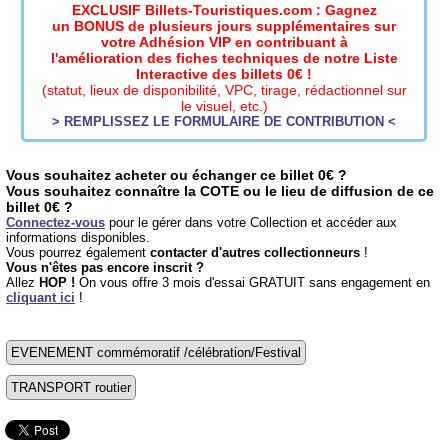
EXCLUSIF Billets-Touristiques.com : Gagnez
un BONUS de plusieurs jours supplémentaires sur
votre Adhésion VIP en contribuant à
l'amélioration des fiches techniques de notre Liste
Interactive des billets 0€ !
(statut, lieux de disponibilité, VPC, tirage, rédactionnel sur
le visuel, etc.)
> REMPLISSEZ LE FORMULAIRE DE CONTRIBUTION <
Vous souhaitez acheter ou échanger ce billet 0€ ?
Vous souhaitez connaître la COTE ou le lieu de diffusion de ce
billet 0€ ?
Connectez-vous
pour le gérer dans votre Collection et accéder aux
informations disponibles.
Vous pourrez également
contacter d'autres collectionneurs
!
Vous n'êtes pas encore inscrit ?
Allez
HOP !
On vous offre 3 mois d'essai GRATUIT sans engagement en
cliquant ici
!
EVENEMENT commémoratif /célébration/Festival
TRANSPORT routier