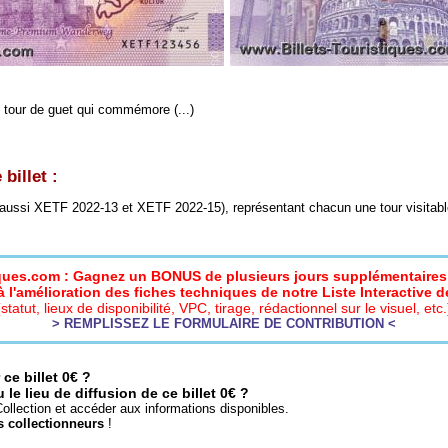
 tour de guet qui commémore (...)
billet :
voir aussi XETF 2022-13 et XETF 2022-15), représentant chacun une tour visitable
iques.com : Gagnez un BONUS de plusieurs jours supplémentaires 
 l'amélioration des fiches techniques de notre Liste Interactive de
(statut, lieux de disponibilité, VPC, tirage, rédactionnel sur le visuel, etc.
> REMPLISSEZ LE FORMULAIRE DE CONTRIBUTION <
ce billet 0€ ?
e lieu de diffusion de ce billet 0€ ?
ollection et accéder aux informations disponibles.
s collectionneurs
!