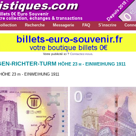
ollection
Recherche
Messagerie
FAQ
S'inscrire
Conne
Votre publicité ici ?
Contactez-nous
.
UGEN-RICHTER-TURM
HÖHE 23 m - EINWEIHUNG 1911
ÖHE 23 m - EINWEIHUNG 1911