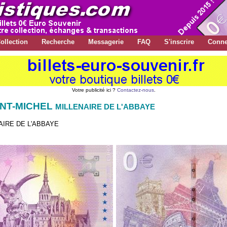
ollection
Recherche
Messagerie
FAQ
S'inscrire
Conne
Votre publicité ici ?
Contactez-nous
.
INT-MICHEL
MILLENAIRE DE L'ABBAYE
AIRE DE L'ABBAYE