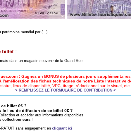
u patrimoine mondial par (...)
billet :
, mais dans un magasin souvenir de la Grand Rue.
iques.com : Gagnez un BONUS de plusieurs jours supplémentaires 
 l'amélioration des fiches techniques de notre Liste Interactive de
(statut, lieux de disponibilité, VPC, tirage, rédactionnel sur le visuel, etc.
> REMPLISSEZ LE FORMULAIRE DE CONTRIBUTION <
ce billet 0€ ?
e lieu de diffusion de ce billet 0€ ?
ollection et accéder aux informations disponibles.
s collectionneurs
!
 GRATUIT sans engagement en
cliquant ici
!