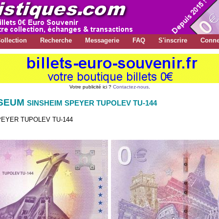
ollection
Recherche
Messagerie
FAQ
S'inscrire
Conne
Votre publicité ici ?
Contactez-nous
.
USEUM
SINSHEIM SPEYER TUPOLEV TU-144
EYER TUPOLEV TU-144