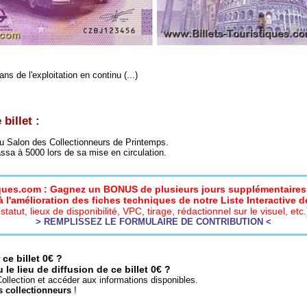
s de l'exploitation en continu (...)
billet :
 du Salon des Collectionneurs de Printemps.
sa à 5000 lors de sa mise en circulation.
iques.com : Gagnez un BONUS de plusieurs jours supplémentaires 
 l'amélioration des fiches techniques de notre Liste Interactive de
(statut, lieux de disponibilité, VPC, tirage, rédactionnel sur le visuel, etc.
> REMPLISSEZ LE FORMULAIRE DE CONTRIBUTION <
ce billet 0€ ?
e lieu de diffusion de ce billet 0€ ?
ollection et accéder aux informations disponibles.
s collectionneurs
!