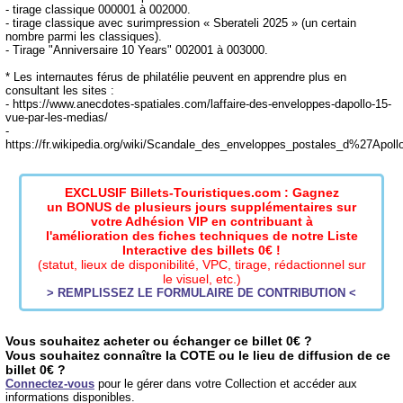
- tirage classique 000001 à 002000.
- tirage classique avec surimpression « Sberateli 2025 » (un certain
nombre parmi les classiques).
- Tirage "Anniversaire 10 Years" 002001 à 003000.
* Les internautes férus de philatélie peuvent en apprendre plus en
consultant les sites :
- https://www.anecdotes-spatiales.com/laffaire-des-enveloppes-dapollo-15-
vue-par-les-medias/
-
https://fr.wikipedia.org/wiki/Scandale_des_enveloppes_postales_d%27Apoll
EXCLUSIF Billets-Touristiques.com : Gagnez
un BONUS de plusieurs jours supplémentaires sur
votre Adhésion VIP en contribuant à
l'amélioration des fiches techniques de notre Liste
Interactive des billets 0€ !
(statut, lieux de disponibilité, VPC, tirage, rédactionnel sur
le visuel, etc.)
> REMPLISSEZ LE FORMULAIRE DE CONTRIBUTION <
Vous souhaitez acheter ou échanger ce billet 0€ ?
Vous souhaitez connaître la COTE ou le lieu de diffusion de ce
billet 0€ ?
Connectez-vous
pour le gérer dans votre Collection et accéder aux
informations disponibles.