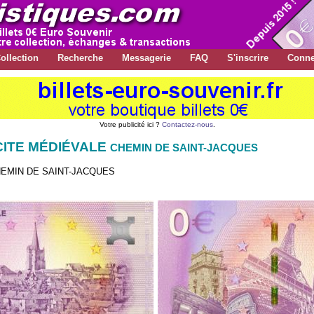
ollection
Recherche
Messagerie
FAQ
S'inscrire
Conne
Votre publicité ici ?
Contactez-nous
.
 CITE MÉDIÉVALE
CHEMIN DE SAINT-JACQUES
HEMIN DE SAINT-JACQUES