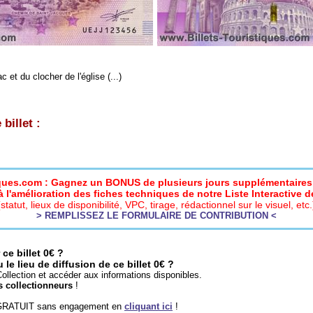
et du clocher de l'église (...)
billet :
iques.com : Gagnez un BONUS de plusieurs jours supplémentaires 
 l'amélioration des fiches techniques de notre Liste Interactive de
(statut, lieux de disponibilité, VPC, tirage, rédactionnel sur le visuel, etc.
> REMPLISSEZ LE FORMULAIRE DE CONTRIBUTION <
ce billet 0€ ?
e lieu de diffusion de ce billet 0€ ?
ollection et accéder aux informations disponibles.
s collectionneurs
!
 GRATUIT sans engagement en
cliquant ici
!