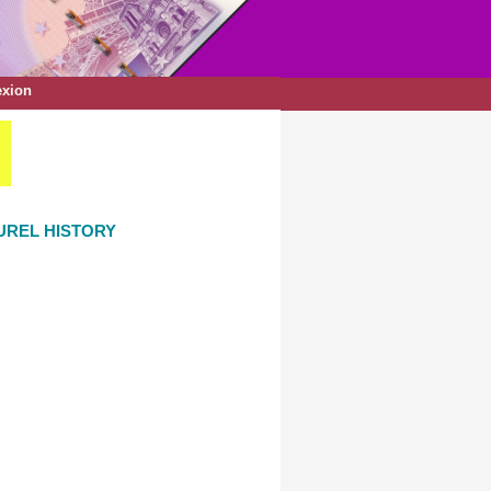
xion
UREL HISTORY