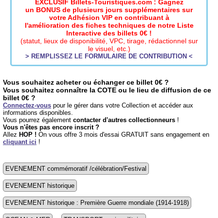
EXCLUSIF Billets-Touristiques.com : Gagnez
un BONUS de plusieurs jours supplémentaires sur
votre Adhésion VIP en contribuant à
l'amélioration des fiches techniques de notre Liste
Interactive des billets 0€ !
(statut, lieux de disponibilité, VPC, tirage, rédactionnel sur
le visuel, etc.)
> REMPLISSEZ LE FORMULAIRE DE CONTRIBUTION <
Vous souhaitez acheter ou échanger ce billet 0€ ?
Vous souhaitez connaître la COTE ou le lieu de diffusion de ce
billet 0€ ?
Connectez-vous
pour le gérer dans votre Collection et accéder aux
informations disponibles.
Vous pourrez également
contacter d'autres collectionneurs
!
Vous n'êtes pas encore inscrit ?
Allez
HOP !
On vous offre 3 mois d'essai GRATUIT sans engagement en
cliquant ici
!
EVENEMENT commémoratif /célébration/Festival
EVENEMENT historique
EVENEMENT historique : Première Guerre mondiale (1914-1918)