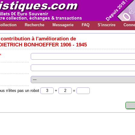
ollection
Recherche
Messagerie
FAQ
S'inscrire
Conne
contribution à l'amélioration de
DIETRICH BONHOEFFER 1906 - 1945
*
ous n'êtes pas un robot
+
=