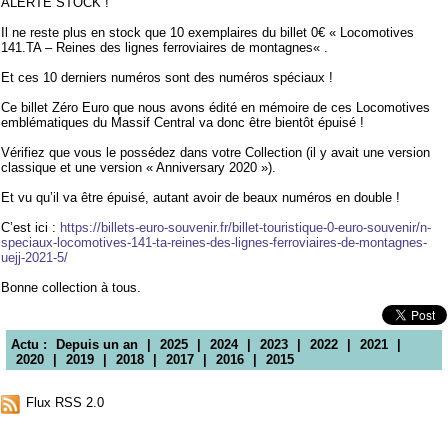
ALERTE STOCK !
Il ne reste plus en stock que 10 exemplaires du billet 0€ « Locomotives
141.TA – Reines des lignes ferroviaires de montagnes« .
Et ces 10 derniers numéros sont des numéros spéciaux !
Ce billet Zéro Euro que nous avons édité en mémoire de ces Locomotives
emblématiques du Massif Central va donc être bientôt épuisé !
Vérifiez que vous le possédez dans votre Collection (il y avait une version
classique et une version « Anniversary 2020 »).
Et vu qu’il va être épuisé, autant avoir de beaux numéros en double !
C’est ici :
https://billets-euro-souvenir.fr/billet-touristique-0-euro-souvenir/n-
speciaux-locomotives-141-ta-reines-des-lignes-ferroviaires-de-montagnes-
uejj-2021-5/
Bonne collection à tous.
Actu :
Depuis un an
|
2025
|
2024
|
2023
|
2022
|
2021
|
2020
|
2019
|
2018
|
2017
|
2016
|
2015
Flux RSS 2.0