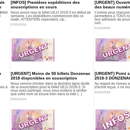
ale
[INFOS] Premières expéditions des
[URGENT] Ouvertu
e
souscriptions en cours
des beaux numér
illet
Nous avons reçu le billet UEJJ 2018-3 en début de
Comme pour chacune d
é
semaine. Les expéditions commencent dès ce
permettons à TOUS nos
matin. ATTENTION cependant, car...
leur adhésion de pouvo
sort...
07/03/2018
01/03/2018
n
[URGENT] Moins de 50 billets Donzenac
[URGENT] Point so
2018 disponibles en souscription
2018-3 DONZENA
s
Nous venons d'entrer dans la dernière ligne droite
Au regard du niveau a
sés à
de la souscription pour le billet UEJJ 2018-3. Si
d'achat reçue, il ne re
vous avez participé, nous vous invitons à vérifier
03/02/2018
que votre nom se trouve bien dans la liste (...)
20/02/2018