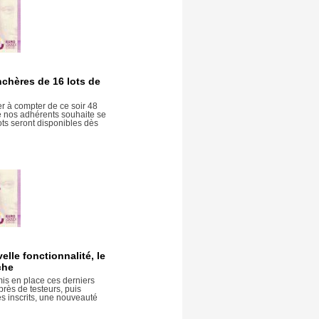
chères de 16 lots de
r à compter de ce soir 48
 de nos adhérents souhaite se
ots seront disponibles dès
lle fonctionnalité, le
che
mis en place ces derniers
près de testeurs, puis
s inscrits, une nouveauté