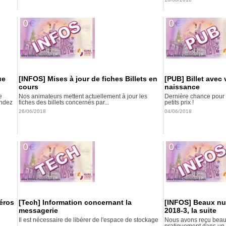
ue
[INFOS] Mises à jour de fiches Billets en
[PUB] Billet avec
cours
naissance
e
Nos animateurs mettent actuellement à jour les
Dernière chance pour t
endez
fiches des billets concernés par...
petits prix !
26/06/2018
04/06/2018
éros
[Tech] Information concernant la
[INFOS] Beaux nu
messagerie
2018-3, la suite
Il est nécessaire de libérer de l'espace de stockage
Nous avons reçu beauc
pratiquement dans un