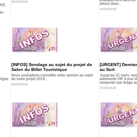
30/04/2018
allons donc...
000,
24/04/2018
au
[INFOS] Sondage au sujet du projet de
[URGENT] Derniers
Salon du Billet Touristique
au Sort
Nous souhaitons connaître votre opinion au sujet
Jusqu'au 31 mars, no
 ligne
de notre projet 2019...
adhérents VIP à jour 
remporter par tirage 
30/03/2018
27/03/2018