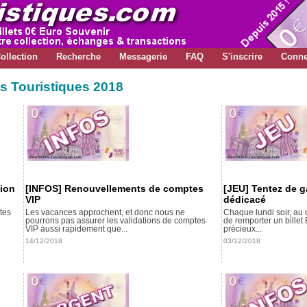
ollection
Recherche
Messagerie
FAQ
S'inscrire
Conne
ts Touristiques 2018
tion
[INFOS] Renouvellements de comptes
[JEU] Tentez de g
VIP
dédicacé
tes
Les vacances approchent, et donc nous ne
Chaque lundi soir, au
pourrons pas assurer les validations de comptes
de remporter un billet
VIP aussi rapidement que...
précieux...
14/12/2018
03/12/2018