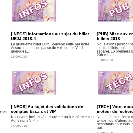
[INFOS] Informations au sujet du billet
[PUB] Mise aux en
UEJJ 2018-4
billets 2018
Le quatrième billet Euro Souvenir édité par notre
Nous allons positionne
Association est en passe de voir le jour. Voici
lots de billets, qu'un
quelques...
séparer. 16 premiers l
20h ce soir et...
18/09/2018
05/09/2018
[INFOS] Au sujet des validations de
[TECH] Votre nouve
comptes Essais et VIP
moteur de recher
et ou
Nous vous invitons à renouveler ou à confirmer vos
Notre informaticien a 
Adhésions VIP :)
temps, tout d'abord au
désormais pour tous le
14/08/2018
qui...
10/08/2018