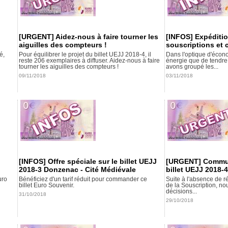
[URGENT] Aidez-nous à faire tourner les
[INFOS] Expéditio
aiguilles des compteurs !
souscriptions e
é,
Pour équilibrer le projet du billet UEJJ 2018-4, il
Dans l'optique d'écono
reste 206 exemplaires à diffuser. Aidez-nous à faire
énergie que de tendre 
tourner les aiguilles des compteurs !
avons groupé les...
09/11/2018
03/11/2018
[INFOS] Offre spéciale sur le billet UEJJ
[URGENT] Commun
2018-3 Donzenac - Cité Médiévale
billet UEJJ 2018-4
uro
Bénéficiez d'un tarif réduit pour commander ce
Suite à l'absence de ré
billet Euro Souvenir.
de la Souscription, n
décisions...
31/10/2018
29/10/2018