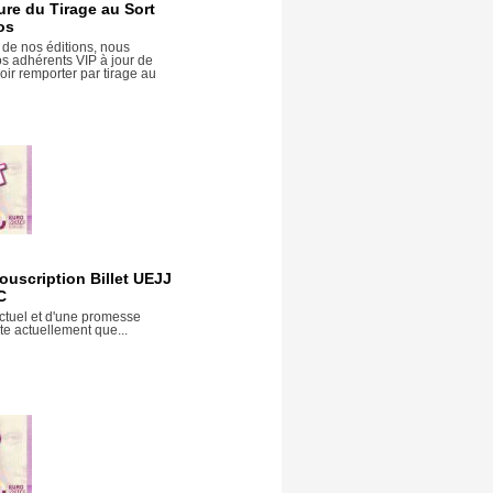
re du Tirage au Sort
os
e nos éditions, nous
 adhérents VIP à jour de
ir remporter par tirage au
uscription Billet UEJJ
C
ctuel et d'une promesse
ste actuellement que...