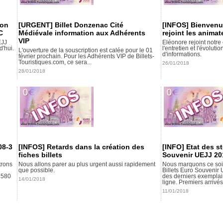
ion
[URGENT] Billet Donzenac Cité
[INFOS] Bienvenu
C
Médiévale information aux Adhérents
rejoint les animat
VIP
EJJ
Eléonore rejoint notre
'hui.
l'entretien et l'évolut
L'ouverture de la souscription est calée pour le 01
d'informations.
février prochain. Pour les Adhérents VIP de Billets-
Touristiques.com, ce sera...
26/01/2018
28/01/2018
08-3
[INFOS] Retards dans la création des
[INFO] Etat des s
fiches billets
Souvenir UEJJ 20
trons
Nous allons parer au plus urgent aussi rapidement
Nous marquons ce soir 
que possible.
Billets Euro Souvenir 
1 580
des derniers exemplai
14/01/2018
ligne. Premiers arrivés
11/01/2018