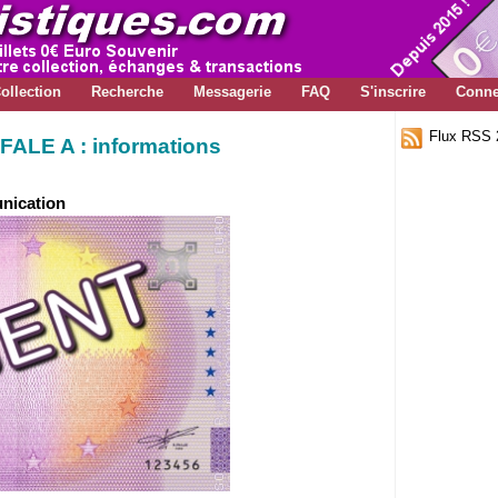
ollection
Recherche
Messagerie
FAQ
S'inscrire
Conne
Flux RSS 
ALE A : informations
unication