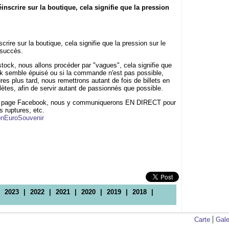
nscrire sur la boutique, cela signifie que la pression
rire sur la boutique, cela signifie que la pression sur le
 succès.
tock, nous allons procéder par "vagues", cela signifie que
k semble épuisé ou si la commande n'est pas possible,
s plus tard, nous remettrons autant de fois de billets en
plètes, afin de servir autant de passionnés que possible.
re page Facebook, nous y communiquerons EN DIRECT pour
s ruptures, etc.
ionEuroSouvenir
|
2023
|
2022
|
2021
|
2020
|
2019
|
2018
|
Carte
Gale