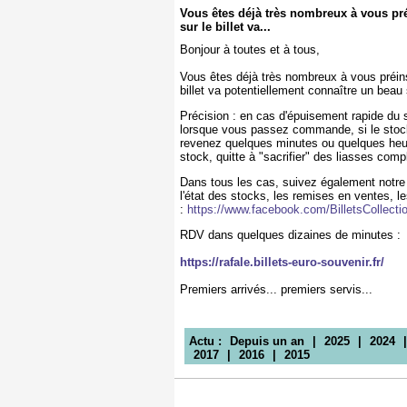
Vous êtes déjà très nombreux à vous préi
sur le billet va...
Bonjour à toutes et à tous,
Vous êtes déjà très nombreux à vous préinsc
billet va potentiellement connaître un beau
Précision : en cas d'épuisement rapide du s
lorsque vous passez commande, si le stoc
revenez quelques minutes ou quelques heure
stock, quitte à "sacrifier" des liasses com
Dans tous les cas, suivez également not
l'état des stocks, les remises en ventes, le
:
https://www.facebook.com/BilletsCollect
RDV dans quelques dizaines de minutes :
https://rafale.billets-euro-souvenir.fr/
Premiers arrivés... premiers servis...
Actu :
Depuis un an
|
2025
|
2024
2017
|
2016
|
2015