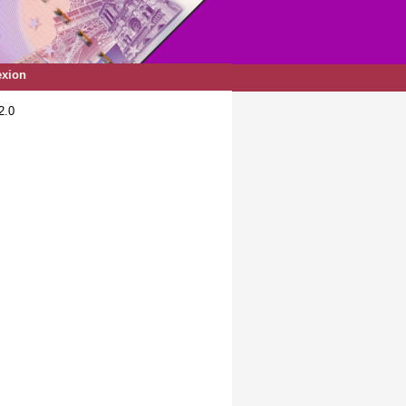
xion
2.0