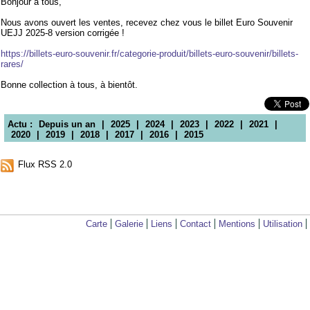
Bonjour à tous,
Nous avons ouvert les ventes, recevez chez vous le billet Euro Souvenir
UEJJ 2025-8 version corrigée !
https://billets-euro-souvenir.fr/categorie-produit/billets-euro-souvenir/billets-
rares/
Bonne collection à tous, à bientôt.
Actu :
Depuis un an
|
2025
|
2024
|
2023
|
2022
|
2021
|
2020
|
2019
|
2018
|
2017
|
2016
|
2015
Flux RSS 2.0
Carte
Galerie
Liens
Contact
Mentions
Utilisation