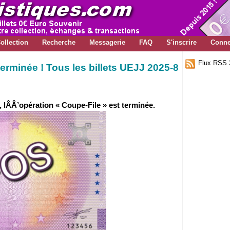
ollection
Recherche
Messagerie
FAQ
S'inscrire
Conne
Flux RSS 
terminée ! Tous les billets UEJJ 2025-8
, lÂÂ’opération « Coupe-File » est terminée.