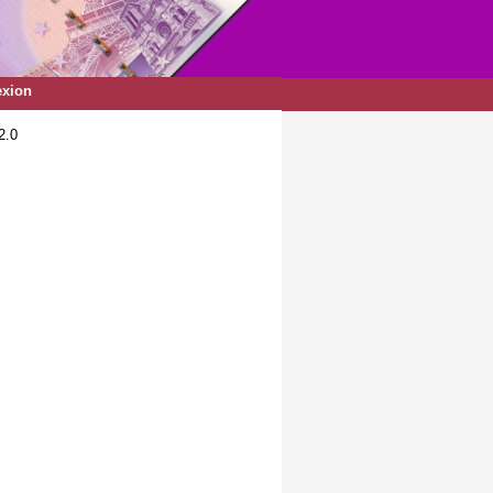
xion
2.0