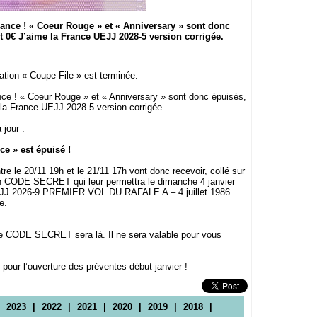
rance ! « Coeur Rouge » et « Anniversary » sont donc
et 0€ J’aime la France UEJJ 2028-5 version corrigée.
ation « Coupe-File » est terminée.
nce ! « Coeur Rouge » et « Anniversary » sont donc épuisés,
me la France UEJJ 2028-5 version corrigée.
 jour :
ce » est épuisé !
e le 20/11 19h et le 21/11 17h vont donc recevoir, collé sur
un CODE SECRET qui leur permettra le dimanche 4 janvier
UEJJ 2026-9 PREMIER VOL DU RAFALE A – 4 juillet 1986
e.
 le CODE SECRET sera là. Il ne sera valable pour vous
pour l’ouverture des préventes début janvier !
|
2023
|
2022
|
2021
|
2020
|
2019
|
2018
|