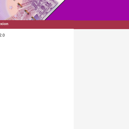
xion
2.0