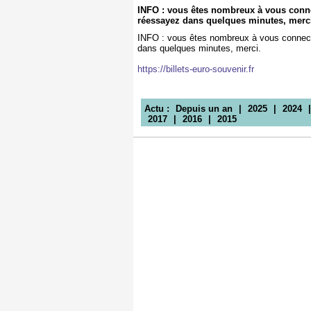
INFO : vous êtes nombreux à vous conne
réessayez dans quelques minutes, merc
INFO : vous êtes nombreux à vous connect
dans quelques minutes, merci.
https://billets-euro-souvenir.fr
Actu :
Depuis un an
|
2025
|
2024
2017
|
2016
|
2015