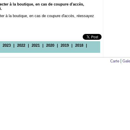
cter à la boutique, en cas de coupure d'accès,
i.
er à la boutique, en cas de coupure d'accès, réessayez
|
2023
|
2022
|
2021
|
2020
|
2019
|
2018
|
Carte
Gale