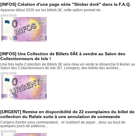
[INFOS] Création d'une page série "Sticker doré" dans la F.A.Q.
Apparue début 2026 sur les billets 0€, cette option permet de...
24/01/2026
[INFOS] Une Collection de Billets 0Â€ à vendre au Salon des
Collectionneurs de Isle !
Une très belle Collection de Billets 0€ sera mise en vente le dimanche 8 février au
Salon des Collectionneurs de Isle (87, Limoges), des billets des années...
18/01/2026
[URGENT] Remise en disponibilité de 22 exemplaires du billet de
collection du Rafale suite à une annulation de commande
Certains d'entre vous commandent... et 'oublient' de payer... donc au bout de
quelques jours de patience...
11/01/2026