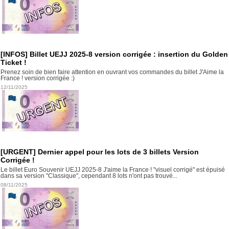
[INFOS] Billet UEJJ 2025-8 version corrigée : insertion du Golden
Ticket !
Prenez soin de bien faire attention en ouvrant vos commandes du billet J'Aime la
France ! version corrigée :)
12/11/2025
[URGENT] Dernier appel pour les lots de 3 billets Version
Corrigée !
Le billet Euro Souvenir UEJJ 2025-8 J'aime la France ! "visuel corrigé" est épuisé
dans sa version "Classique", cependant 8 lots n'ont pas trouvé...
08/11/2025