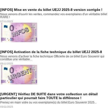
[INFOS] Mise en vente du billet UEJJ 2025-8 version corrigée !
Nous venons d'ouvrir les ventes, commandez vos exemplaires d'un véritable billet
RARE !
07/11/2025
[INFOS] Activation de la fiche technique du billet UEJJ 2025-8
Nous venons d'activer la fiche technique Officielle de ce billet Euro Souvenir qui
constitue une véritable...
05/11/2025
[URGENT] Vérifiez DE SUITE dans votre collection un détail
particulier qui pourrait faire TOUTE la différence !
Prenez en main votre ou vos exemplaire(s) du billet Euro Souvenir 2025...
03/11/2025