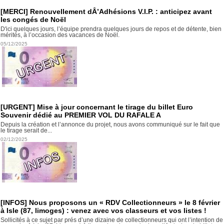
[MERCI] Renouvellement dÂ’Adhésions V.I.P. : anticipez avant
les congés de Noël
D'ici quelques jours, l’équipe prendra quelques jours de repos et de détente, bien
mérités, à l’occasion des vacances de Noël.
05/12/2025
[URGENT] Mise à jour concernant le tirage du billet Euro
Souvenir dédié au PREMIER VOL DU RAFALE A
Depuis la création et l’annonce du projet, nous avons communiqué sur le fait que
le tirage serait de...
02/12/2025
[INFOS] Nous proposons un « RDV Collectionneurs » le 8 février
à Isle (87, limoges) : venez avec vos classeurs et vos listes !
Sollicités à ce sujet par prés d’une dizaine de collectionneurs qui ont l’intention de