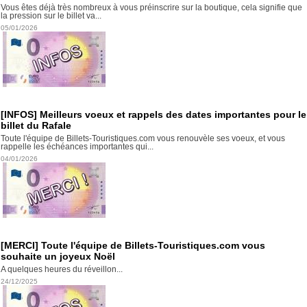
Vous êtes déjà très nombreux à vous préinscrire sur la boutique, cela signifie que
la pression sur le billet va...
05/01/2026
[INFOS] Meilleurs voeux et rappels des dates importantes pour le
billet du Rafale
Toute l'équipe de Billets-Touristiques.com vous renouvèle ses voeux, et vous
rappelle les échéances importantes qui...
04/01/2026
[MERCI] Toute l'équipe de Billets-Touristiques.com vous
souhaite un joyeux Noël
A quelques heures du réveillon...
24/12/2025