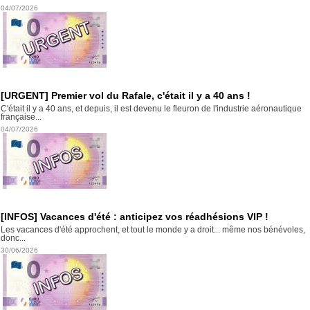
04/07/2026
[URGENT] Premier vol du Rafale, c'était il y a 40 ans !
C'était il y a 40 ans, et depuis, il est devenu le fleuron de l'industrie aéronautique
française...
04/07/2026
[INFOS] Vacances d'été : anticipez vos réadhésions VIP !
Les vacances d'été approchent, et tout le monde y a droit... même nos bénévoles,
donc...
30/06/2026