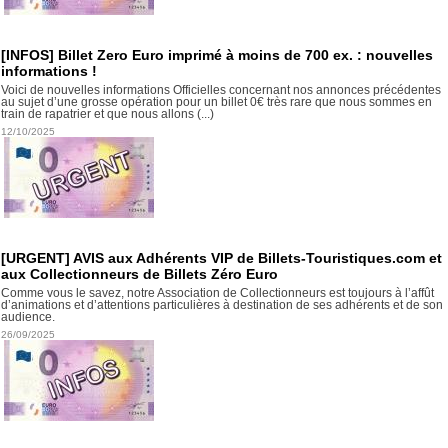
[INFOS] Billet Zero Euro imprimé à moins de 700 ex. : nouvelles
informations !
Voici de nouvelles informations Officielles concernant nos annonces précédentes
au sujet d’une grosse opération pour un billet 0€ très rare que nous sommes en
train de rapatrier et que nous allons (...)
12/10/2025
[URGENT] AVIS aux Adhérents VIP de Billets-Touristiques.com et
aux Collectionneurs de Billets Zéro Euro
Comme vous le savez, notre Association de Collectionneurs est toujours à l’affût
d’animations et d’attentions particulières à destination de ses adhérents et de son
audience.
26/09/2025