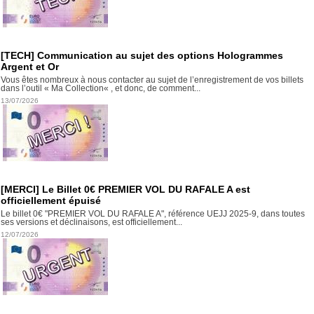
[TECH] Communication au sujet des options Hologrammes
Argent et Or
Vous êtes nombreux à nous contacter au sujet de l’enregistrement de vos billets
dans l’outil « Ma Collection« , et donc, de comment...
13/07/2026
[MERCI] Le Billet 0€ PREMIER VOL DU RAFALE A est
officiellement épuisé
Le billet 0€ "PREMIER VOL DU RAFALE A", référence UEJJ 2025-9, dans toutes
ses versions et déclinaisons, est officiellement...
12/07/2026