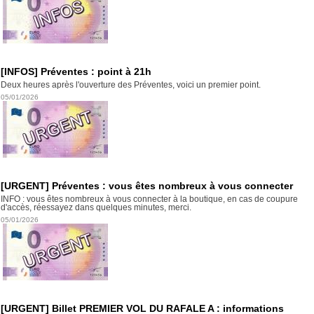
[INFOS] Préventes : point à 21h
Deux heures après l'ouverture des Préventes, voici un premier point.
05/01/2026
[URGENT] Préventes : vous êtes nombreux à vous connecter
INFO : vous êtes nombreux à vous connecter à la boutique, en cas de coupure
d'accès, réessayez dans quelques minutes, merci.
05/01/2026
[URGENT] Billet PREMIER VOL DU RAFALE A : informations