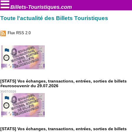
Billets-Touristiques.com
Toute l'actualité des Billets Touristiques
Flux RSS 2.0
[STATS] Vos échanges, transactions, entrées, sorties de billets
#eurosouvenir du 29.07.2026
30/07/2026
[STATS] Vos échanges, transactions, entrées, sorties de billets