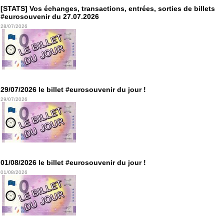
[STATS] Vos échanges, transactions, entrées, sorties de billets
#eurosouvenir du 27.07.2026
28/07/2026
29/07/2026 le billet #eurosouvenir du jour !
29/07/2026
01/08/2026 le billet #eurosouvenir du jour !
01/08/2026