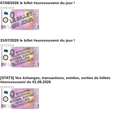
07/08/2026 le billet #eurosouvenir du jour !
07/08/2026
31/07/2026 le billet #eurosouvenir du jour !
31/07/2026
[STATS] Vos échanges, transactions, entrées, sorties de billets
#eurosouvenir du 01.08.2026
02/08/2026