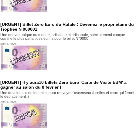
[URGENT] Billet Zero Euro du Rafale : Devenez le proprietaire du
Trophee N 000001
Une oeuvre unique au monde, artistique et artisanale, spécialement conçue
comme le plus parfait des écrins pour le billet N°0000
30/01/2026
[URGENT] Il y aura10 billets Zero Euro 'Carte de Visite EBM' a
gagner au salon du 8 fevrier !
Une dotation exceptionnelle, pour renvoyer l'ascenseur à celles et ceux qui feront
le déplacement :)
29/01/2026