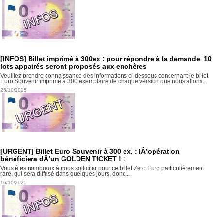
[INFOS] Billet imprimé à 300ex : pour répondre à la demande, 10
lots appairés seront proposés aux enchères
Veuillez prendre connaissance des informations ci-dessous concernant le billet
Euro Souvenir imprimé à 300 exemplaire de chaque version que nous allons...
25/10/2025
[URGENT] Billet Euro Souvenir à 300 ex. : lÂ’opération
bénéficiera dÂ’un GOLDEN TICKET ! :
Vous êtes nombreux à nous solliciter pour ce billet Zero Euro particulièrement
rare, qui sera diffusé dans quelques jours, donc...
16/10/2025