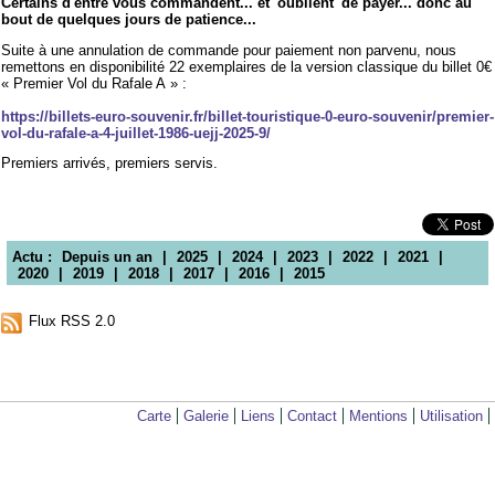
Certains d'entre vous commandent... et 'oublient' de payer... donc au
bout de quelques jours de patience...
Suite à une annulation de commande pour paiement non parvenu, nous
remettons en disponibilité 22 exemplaires de la version classique du billet 0€
« Premier Vol du Rafale A » :
https://billets-euro-souvenir.fr/billet-touristique-0-euro-souvenir/premier-
vol-du-rafale-a-4-juillet-1986-uejj-2025-9/
Premiers arrivés, premiers servis.
Actu :
Depuis un an
|
2025
|
2024
|
2023
|
2022
|
2021
|
2020
|
2019
|
2018
|
2017
|
2016
|
2015
Flux RSS 2.0
Carte
Galerie
Liens
Contact
Mentions
Utilisation